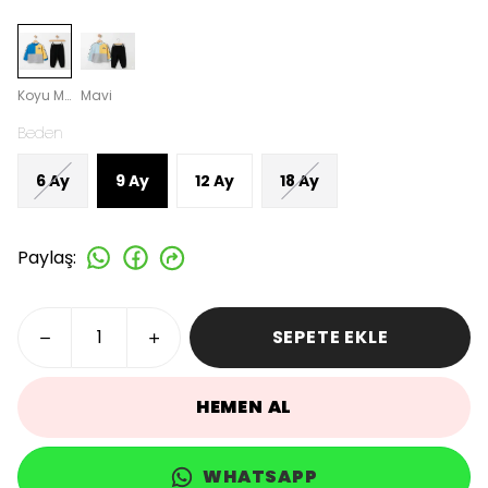
Koyu Mavi
Mavi
Beden
6 Ay
9 Ay
12 Ay
18 Ay
Paylaş
:
SEPETE EKLE
HEMEN AL
WHATSAPP