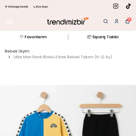
💬 WhatsApp Destek
📞 Bize Ulaşın
0
🤍 Favorilerim
📦 Sipariş Takibi
Bebek Giyim
Little Man Renk Bloklu Erkek Bebek Takımı (6-12 Ay)