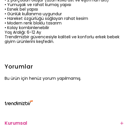
• 2 parçadan oluşur (uzun kollu üst ve eşofman altı)
• Yumuşak ve rahat kumaş yapısı
• Esnek bel yapısı
• Günlük kullanıma uygundur
• Hareket özgürlüğü sağlayan rahat kesim
• Modern renk bloklu tasarım
• Kolay kombinlenebilir
Yaş Aralığı: 6-12 Ay
Trendimizbir güvencesiyle kaliteli ve konforlu erkek bebek
giyim ürünlerini keşfedin.
Yorumlar
Bu ürün için henüz yorum yapılmamış.
Kurumsal