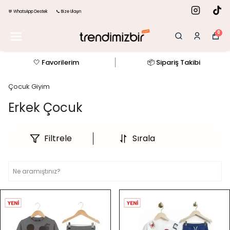
💬 WhatsApp Destek
📞 Bize Ulaşın
0
🤍 Favorilerim
📦 Sipariş Takibi
Çocuk Giyim
Erkek Çocuk
Filtrele
Sırala