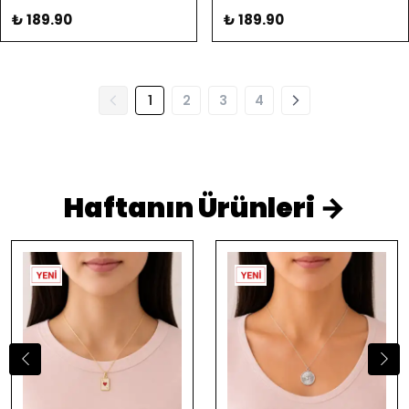
₺ 189.90
₺ 189.90
1
2
3
4
Haftanın Ürünleri →