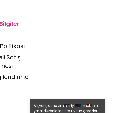
Bilgiler
 Politikası
li Satış
şmesi
gilendirme
Alışveriş deneyiminizi iyileştirmek için
yasal düzenlemelere uygun çerezler