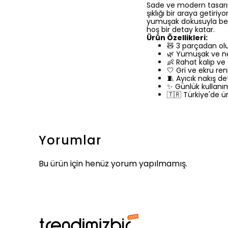
Sade ve modern tasarı
şıklığı bir araya getiri
yumuşak dokusuyla bebe
hoş bir detay katar.
Ürün Özellikleri:
🧸 3 parçadan olu
🌿 Yumuşak ve n
👶 Rahat kalıp ve
🤍 Gri ve ekru r
🧵 Ayıcık nakış de
✨ Günlük kullanım
🇹🇷 Türkiye'de ür
Yorumlar
Bu ürün için henüz yorum yapılmamış.