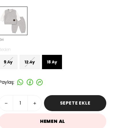
Gri
Beden
9 Ay
12 Ay
18 Ay
Paylaş
:
SEPETE EKLE
HEMEN AL