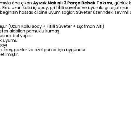
mıyla öne çıkan
Ayıcık Nakışlı 3 Parça Bebek Takımı
, günlük 
yor. Ekru uzun kollu iç body, gri fitilli süveter ve uyumlu gri eşofma
ğinizin hassas cildine uyum sağlar. Süveter üzerindeki sevimli ay
şur (Uzun Kollu Body + Fitilli Süveter + Eşofman Altı)
efes alabilen pamuklu kumaş
 esnek bel yapısı
enk uyumu
tayı
, kreş, geziler ve özel günler için uygundur.
etilmiştir.