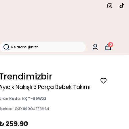
0
📞 İletişim
📦 Sipariş Takibi
Trendimizbir
Ayıcık Nakışlı 3 Parça Bebek Takımı
Ürün Kodu
:
KÇT-89W23
Barkod
:
Q3X890ÖJEFBH34
₺ 259.90