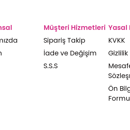
sal
Müşteri Hizmetleri
Yasal 
mızda
Sipariş Takip
KVKK
m
İade ve Değişim
Gizlilik
S.S.S
Mesafe
Sözle
Ön Bil
Formu