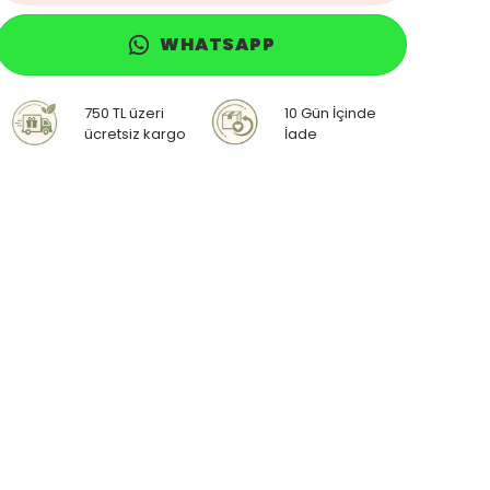
WHATSAPP
750 TL üzeri
10 Gün İçinde
ücretsiz kargo
İade