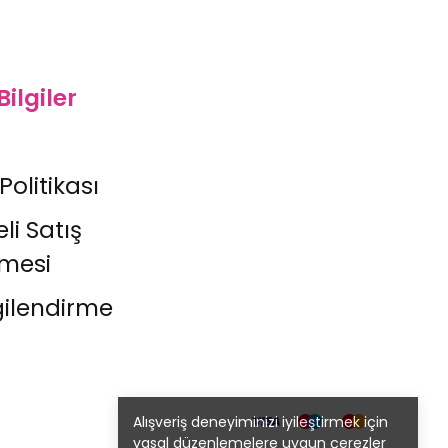
Bilgiler
 Politikası
li Satış
şmesi
gilendirme
Alışveriş deneyiminizi iyileştirmek için
yasal düzenlemelere uygun çerezler