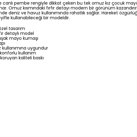
ve canlı pembe rengiyle dikkat çeken bu tek omuz kız çocuk may
nar. Omuz kısmındaki fırfır detayı modern bir görünüm kazandırırk
de deniz ve havuz kullanımında rahatlık sağlar. Hareket özgürlü
ifle kullanabileceği bir modeldir.
 özel tasarım
fır detaylı model
uşak mayo kumaşı
apı
z kullanımına uygundur
 konforlu kullanım
 koruyan kaliteli baskı