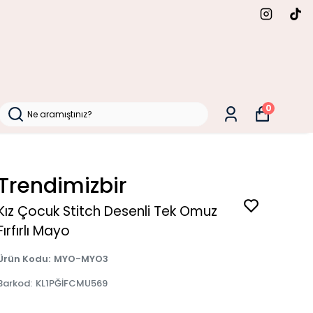
0
📞 İletişim
📦 Sipariş Takibi
Trendimizbir
Kız Çocuk Stitch Desenli Tek Omuz
Fırfırlı Mayo
Ürün Kodu
:
MYO-MYO3
Barkod
:
KL1PĞİFCMU569