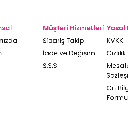
sal
Müşteri Hizmetleri
Yasal 
mızda
Sipariş Takip
KVKK
m
İade ve Değişim
Gizlilik
S.S.S
Mesafe
Sözle
Ön Bil
Formu