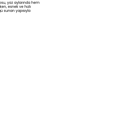
osu, yaz aylarında hem
en, esnek ve hızlı
ğü sunan yapısıyla