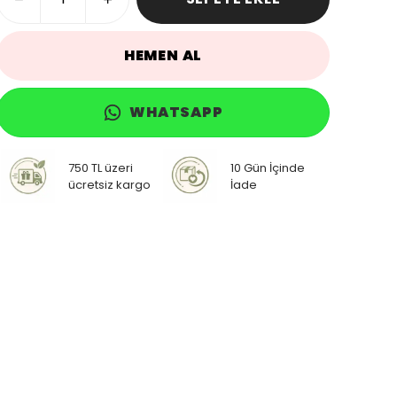
HEMEN AL
WHATSAPP
750 TL üzeri
10 Gün İçinde
ücretsiz kargo
İade