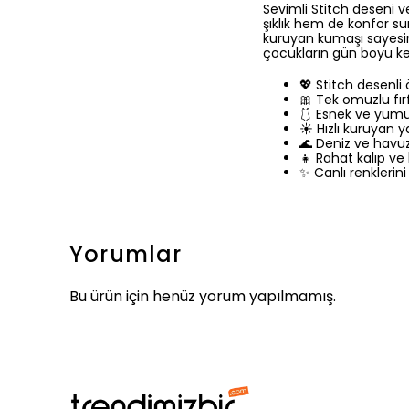
Sevimli Stitch deseni 
şıklık hem de konfor su
kuruyan kumaşı sayesin
çocukların gün boyu key
💖 Stitch desenli
🎀 Tek omuzlu fır
🩱 Esnek ve yum
☀️ Hızlı kuruyan y
🌊 Deniz ve havu
👧 Rahat kalıp ve
✨ Canlı renklerini
Yorumlar
Bu ürün için henüz yorum yapılmamış.