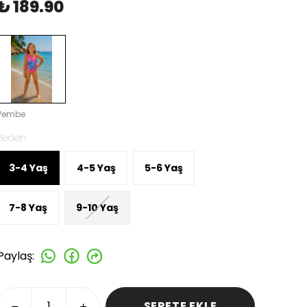
₺ 189.90
Pembe
Beden
3-4 Yaş
4-5 Yaş
5-6 Yaş
7-8 Yaş
9-10 Yaş
Paylaş
:
SEPETE EKLE