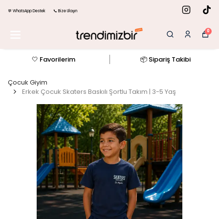
💬 WhatsApp Destek
📞 Bize Ulaşın
0
🤍 Favorilerim
📦 Sipariş Takibi
Çocuk Giyim
Erkek Çocuk Skaters Baskılı Şortlu Takım | 3-5 Yaş