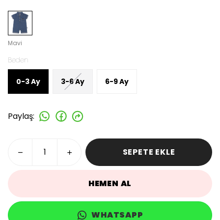
Mavi
Beden
0-3 Ay
3-6 Ay
6-9 Ay
Paylaş
:
SEPETE EKLE
HEMEN AL
WHATSAPP