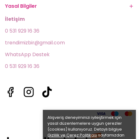
Yasal Bilgiler
İletişim
0 531 929 16 36
trendimizbir@gmail.com
WhatsApp Destek 
0 531 929 16 36
Alışveriş deneyiminizi iyileştirmek için
yasal düzenlemelere uygun çerezler
(cookies) kullanıyoruz. Detaylı bilgiye
Gizlilik ve Çerez Politikası
sayfamızdan