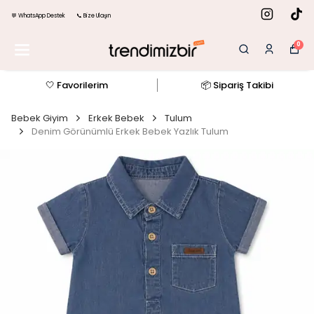
💬 WhatsApp Destek
📞 Bize Ulaşın
0
🤍 Favorilerim
📦 Sipariş Takibi
Bebek Giyim
Erkek Bebek
Tulum
Denim Görünümlü Erkek Bebek Yazlık Tulum