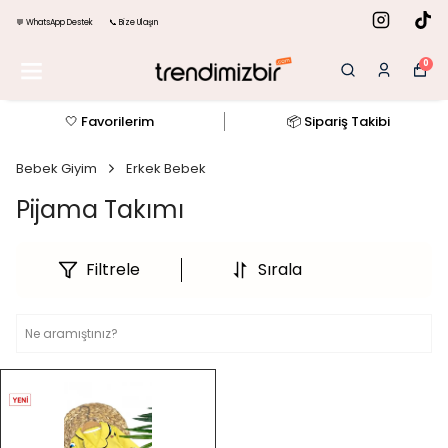
💬 WhatsApp Destek
📞 Bize Ulaşın
0
🤍 Favorilerim
📦 Sipariş Takibi
Bebek Giyim
Erkek Bebek
Pijama Takımı
Filtrele
Sırala